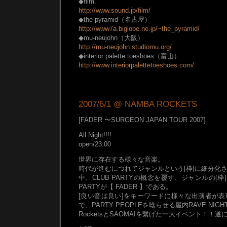
◆film.
http://www.sound.jp/film/
◆the pyramid（名古屋）
http://www7a.biglobe.ne.jp/~the_pyramid/
◆mu-neujohn（大阪）
http://mu-neujohn.studiomu.org/
◆interior palette toeshoes（富山）
http://www.interiorpalettetoeshoes.com/
2007/6/1 @ NAMBA ROCKETS
[FADER 〜SURGEON JAPAN TOUR 2007]
All Night!!!!
open/23:00
世界に存在する様々な音楽。
時代が進むにつれてジャンルという[枠]に細分化
中、CLUB PARTYの概念を覆す、ジャンルの[枠]
PARTYが【 FADER 】である。
[良い音は良い]をキーワードに様々な出演者が
で、PARTY PEOPLEを唸らせる屋内RAVE NIGHT
RocketsとSAOMAIを繋げた一大イベント！！