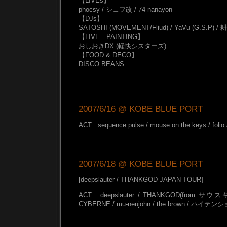
【LIVEs】
phocsy / シェフ改 / 74-nanayon-
【DJs】
SATOSHI (MOVEMENT/Fliud) / YaVu (G.S.P) / 耕輝
【LIVE PAINTING】
おしおきDX (軽快シスターズ)
【FOOD & DECO】
DISCO BEANS
2007/6/16 @ KOBE BLUE PORT
ACT : sequence pulse / mouse on the keys / folio 
2007/6/18 @ KOBE BLUE PORT
[deepslauter / THANKGOD JAPAN TOUR]
ACT : deepslauter / THANKGOD(from サウ
CYBERNE / mu-neujohn / the brown / 