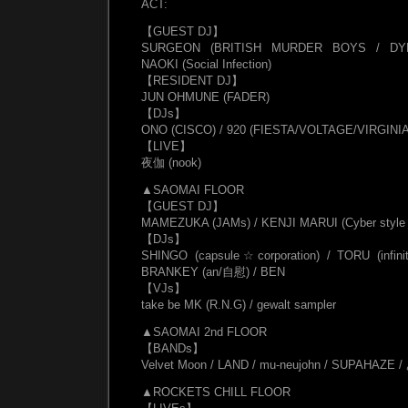
ACT:
【GUEST DJ】
SURGEON (BRITISH MURDER BOYS / DYN
NAOKI (Social Infection)
【RESIDENT DJ】
JUN OHMUNE (FADER)
【DJs】
ONO (CISCO) / 920 (FIESTA/VOLTAGE/VIRGINIA) /
【LIVE】
夜伽 (nook)
▲SAOMAI FLOOR
【GUEST DJ】
MAMEZUKA (JAMs) / KENJI MARUI (Cyber style /
【DJs】
SHINGO (capsule☆corporation) / TORU (infin
BRANKEY (an/自慰) / BEN
【VJs】
take be MK (R.N.G) / gewalt sampler
▲SAOMAI 2nd FLOOR
【BANDs】
Velvet Moon / LAND / mu-neujohn / SUPAHAZE
▲ROCKETS CHILL FLOOR