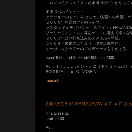
「ロマンチクス＃２０～ボボボボボインがやって
ボボボボボイン・・・・
アラーキーのモデルをはじめ、映画への出演、ゲ
２０００年新宿ロフト初ライブ。
ヤスダケイイチ（パニックスマイル）NAKANTA(S
リーリーファントム）等をゲストに迎えて様々な
２００３年より打ち込みのスタイルを開始。
２００４年未婚の母となり、現在広島在住。
オーガニックカフェのプロデュースも手がける。
open18:30 start19:00 adv1800 door2300
Act : ボボボボボイン / オニ（あふりらんぽ） / akame
BOGULTA(a.k.a. ZUINOSHIN)
moreinfo
2007/5/26 @ KANAZAWA メロメロポ
film. presents
start 20:00
Act :