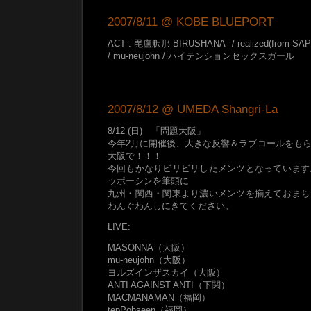
2007/8/11 @ KOBE BLUEPORT
ACT : 毘盧釈那-BIRUSHANA- / realized(from SAP
/ mu-neujohn / ハイテンションセックスガール
2007/8/12 @ UMEDA Shangri-La
8/12 (日) 「問題大阪」
今年2月に開催後、大きな反響＆ラブコールをも
大阪で！！！
今回もかなりビリビリしたメンツとなっています
ッポーシンを筆頭に
九州・関西・関東より濃いメンツを揃えておまち
わんぐわんしにきてください。
LIVE:
MASONNA（大阪）
mu-neujohn（大阪）
ヨルズインザスカイ（大阪）
ANTI AGAINST ANTI（下関）
MACMANAMAN（福岡）
tepPohseen（福岡）