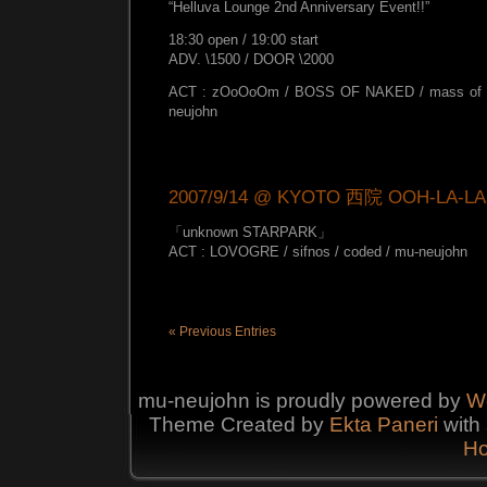
“Helluva Lounge 2nd Anniversary Event!!”
18:30 open / 19:00 start
ADV. \1500 / DOOR \2000
ACT : zOoOoOm / BOSS OF NAKED / mass of th
neujohn
2007/9/14 @ KYOTO 西院 OOH-LA-LA
「unknown STARPARK」
ACT : LOVOGRE / sifnos / coded / mu-neujohn
« Previous Entries
mu-neujohn is proudly powered by
W
Theme Created by
Ekta
Paneri
with 
Ho