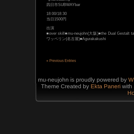
四日市SUBWAYbar
18:00/18:30
当日1500円
出演
■over skill■mu-neujohn(大阪)■the Dual Gestalt 
ワッペリン(名古屋)■Agurakakushi
« Previous Entries
mu-neujohn is proudly powered by
W
Theme Created by
Ekta
Paneri
with 
Ho