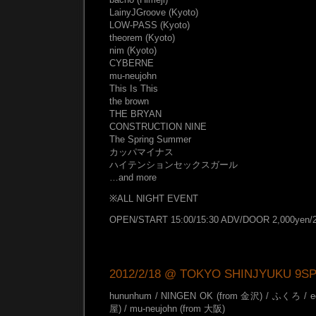
LainyJGroove (Kyoto)
LOW-PASS (Kyoto)
theorem (Kyoto)
nim (Kyoto)
CYBERNE
mu-neujohn
This Is This
the brown
THE BRYAN
CONSTRUCTION NINE
The Spring Summer
カッパマイナス
ハイテンションセックスガール
…and more
※ALL NIGHT EVENT
OPEN/START 15:00/15:30 ADV/DOOR 2,000yen/2
2012/2/18 @ TOKYO SHINJYUKU 9S
hununhum / NINGEN OK (from 金沢) / ふくろ / ego
屋) / mu-neujohn (from 大阪)