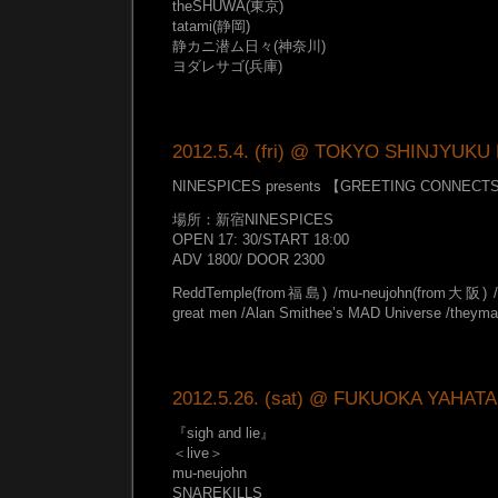
theSHUWA(東京)
tatami(静岡)
静カニ潜ム日々(神奈川)
ヨダレサゴ(兵庫)
2012.5.4. (fri) @ TOKYO SHINJYUKU
NINESPICES presents 【GREETING CONNECT
場所：新宿NINESPICES
OPEN 17: 30/START 18:00
ADV 1800/ DOOR 2300
ReddTemple(from福島) /mu-neujohn(from大阪) /de
great men /Alan Smithee’s MAD Universe /theyma
2012.5.26. (sat) @ FUKUOKA YAHATA 
『sigh and lie』
＜live＞
mu-neujohn
SNAREKILLS