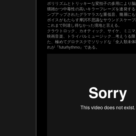
ポリリズムとトリッキーな変拍子の多用により脳
猥雑かつ中毒性の高いキラーフレーズを連発する
ンプアップされたグラマラスな重低音、幾層にも
ボイスがもたらす摩訶不思議なサウンドスケープ
これまで到達し得なかった境地と言える。
クラウトロック、カオティック、サイケ、ミニマ
映画音楽、トライバルミュージック…考えうる限
た、極めてグロテスクでソリッドな「全人類未体
れが『futurhythmo』である。