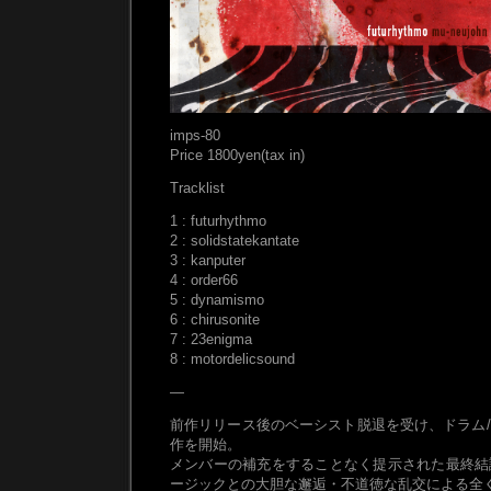
imps-80
Price 1800yen(tax in)
Tracklist
1 : futurhythmo
2 : solidstatekantate
3 : kanputer
4 : order66
5 : dynamismo
6 : chirusonite
7 : 23enigma
8 : motordelicsound
—
前作リリース後のベーシスト脱退を受け、ドラム
作を開始。
メンバーの補充をすることなく提示された最終結
ージックとの大胆な邂逅・不道徳な乱交による全