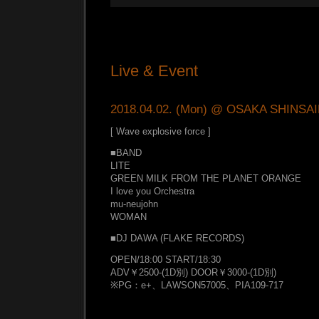
Live & Event
2018.04.02. (Mon) @ OSAKA SHINS
[ Wave explosive force ]
■BAND
LITE
GREEN MILK FROM THE PLANET ORANGE
I love you Orchestra
mu-neujohn
WOMAN
■DJ DAWA (FLAKE RECORDS)
OPEN/18:00 START/18:30
ADV￥2500-(1D別) DOOR￥3000-(1D別)
※PG：e+、LAWSON57005、PIA109-717