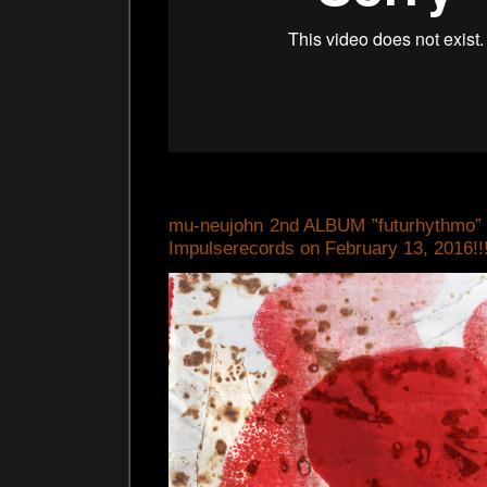
mu-neujohn 2nd ALBUM ”futurhythmo” w
Impulserecords on February 13, 2016!!