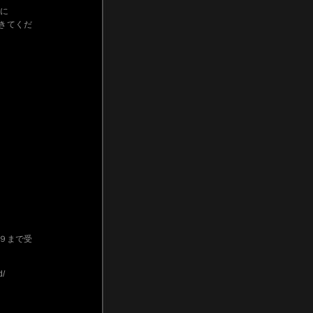
に
きてくだ
８／９まで受
d/