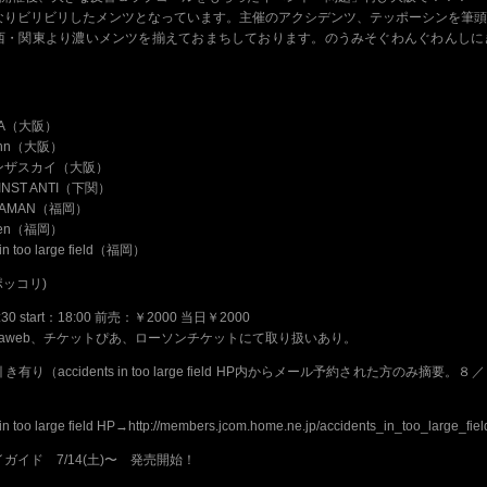
なりビリビリしたメンツとなっています。主催のアクシデンツ、テッポーシンを筆頭
西・関東より濃いメンツを揃えておまちしております。のうみそぐわんぐわんしに
NA（大阪）
john（大阪）
ンザスカイ（大阪）
AINST ANTI（下関）
NAMAN（福岡）
seen（福岡）
 in too large field（福岡）
(ポッコリ)
:30 start：18:00 前売：￥2000 当日￥2000
ri-Laweb、チケットぴあ、ローソンチケットにて取り扱いあり。
有り（accidents in too large field HP内からメール予約された方のみ摘要。
in too large field HP→http://members.jcom.home.ne.jp/accidents_in_too_large_fiel
ガイド 7/14(土)〜 発売開始！