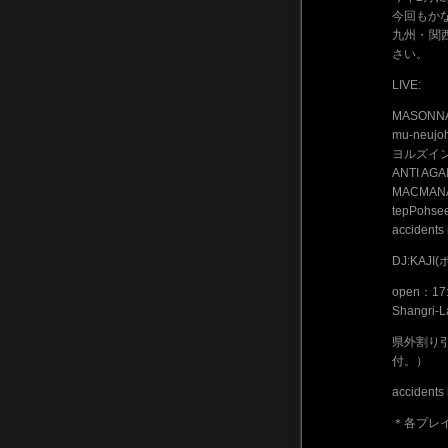
今回もか
九州・関
さい。
LIVE:
MASON
mu-neu
ヨルズイ
ANTI AG
MACMA
tepPoh
accidents
DJ:KAJI
open：17
Shang
県外割り引き
付。）
accidents 
＊各プレイ