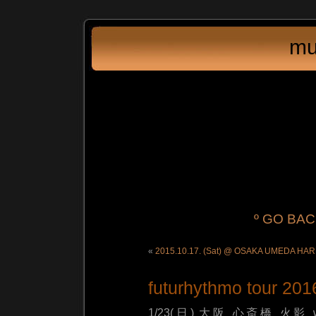
mu
º GO BA
«
2015.10.17. (Sat) @ OSAKA UMEDA HA
futurhythmo tour 201
1/23(日) 大阪 心斎橋 火影 w./